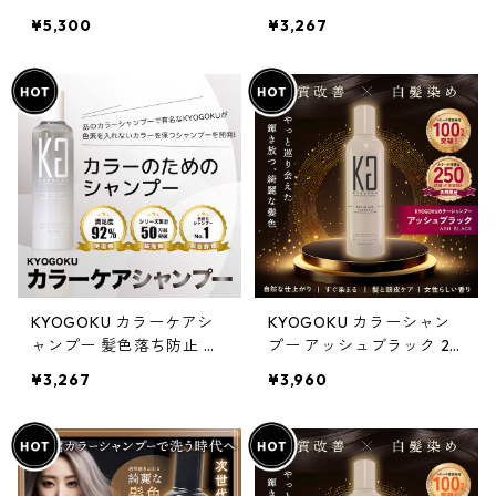
品 サロン専売 髪色落ち防
¥5,300
¥3,267
止 ダメージ補修 浸透美容
液成分配合 洗い流すトリ
ートメント
KYOGOKU カラーケアシ
KYOGOKU カラーシャン
ャンプー 髪色落ち防止 ダ
プー アッシュブラック 20
メージ補修 髪質改善 浸透
0ml カラー シャンプー 白
¥3,267
¥3,960
美容液成分配合 美容液シ
髪 サロンシャンプー アッ
ャンプー
シュ ブラック ブリーチ髪
ダメージ補修 サロン専売
品