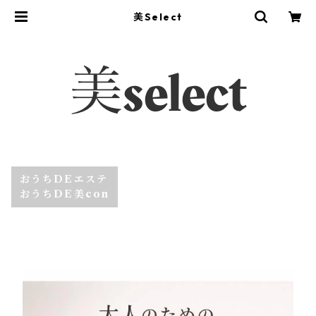
美Select
おうちDEエステ
おうちDE美con